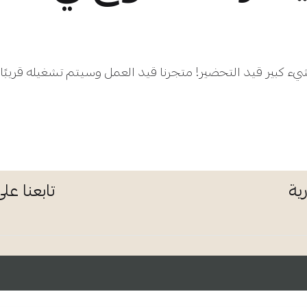
يء كبير قيد التحضير! متجرنا قيد العمل وسيتم تشغيله قريبًا!
ية
تابعنا عل