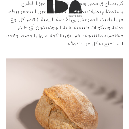
ﻛﻞ ﺻﺒﺎح في ﻣﺨبز وﻣﻄﻌﻢ ﻋﻴﺪة، ﻧﺨبز ﺧبزنا اﻟﻄﺎزج
ﺑﺎﺳﺘﺨﺪام ﺗﻘﻨﻴﺎت ﺗﻘﻠﻴﺪﻳﺔ وﻋﺠﻴﻨﺔ اﻟﻌﺠين اﻟﻤﺨﻤﺮ ﺑﺒﻂء.
ﻣﻦ اﻟﺒﺎﻏﻴﺖ اﻟﻤﻘﺮﻣﺶ إلى اﻷرﻏﻔﺔ اﻟﺮﻳﻔﻴﺔ، ﻳُﺤّضر ﻛﻞ ﻧﻮع
ﺑﻌﻨﺎﻳﺔ وﺑﻤﻜﻮﻧﺎت ﻃﺒﻴﻌﻴﺔ ﻋﺎﻟﻴﺔ اﻟﺠﻮدة دون أي ﻃﺮق
ﻣﺨﺘصرة. واﻟﻨﺘﻴﺠﺔ؟ خبز غني ﺑﺎﻟﻨﻜﻬﺔ، ﺳﻬﻞ اﻟﻬﻀﻢ، وﻣُﻌﺪ
ﻟﻴﺴﺘﻤﺘﻊ ﺑﻪ ﻛﻞ ﻣﻦ ﻳﺘﺬوﻗﻪ